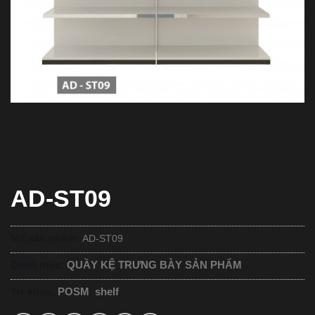
AD-ST09
Mã sản phẩm:
AD-ST09
Danh mục:
QUẦY KỆ TRƯNG BÀY SẢN PHẨM
Từ khóa:
POSM
,
shelf