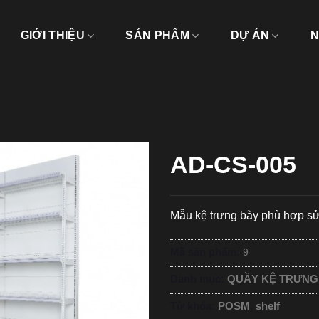
GIỚI THIỆU
SẢN PHẨM
DỰ ÁN
N
AD-CS-005
Mẫu kệ trưng bày phù hợp sử
Mã sản phẩm:
9
Danh mục:
QUẦY KỆ TRƯNG
Từ khóa:
POSM
,
shelf