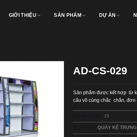
GIỚI THIỆU
SẢN PHẨM
DỰ ÁN
N
AD-CS-029
Sản phẩm được kết hợp từ khu
cấu vô cùng chắc chắn, đơn 
Mã sản phẩm:
29
Danh mục:
QUẦY KỆ TRƯNG