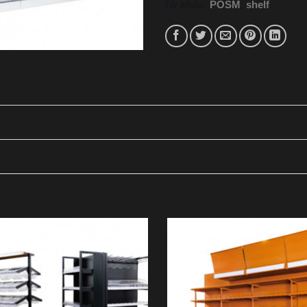
Từ khóa:
POSM
,
shelf