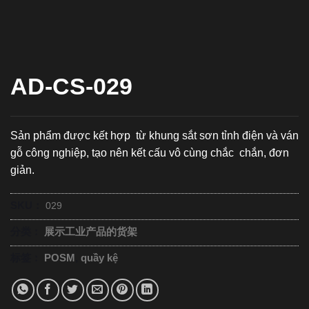
AD-CS-029
Sản phẩm được kết hợp từ khung sắt sơn tỉnh điện và ván
gỗ công nghiệp, tạo nên kết cấu vô cùng chắc chắn, đơn
giản.
SKU：
029
分类：
展示工业产品的货架
标签：
POSM
,
quầy kệ