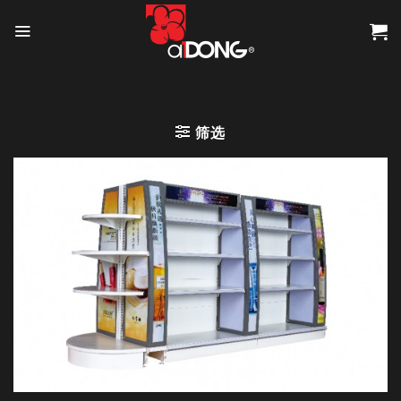
Skip
to
content
筛选