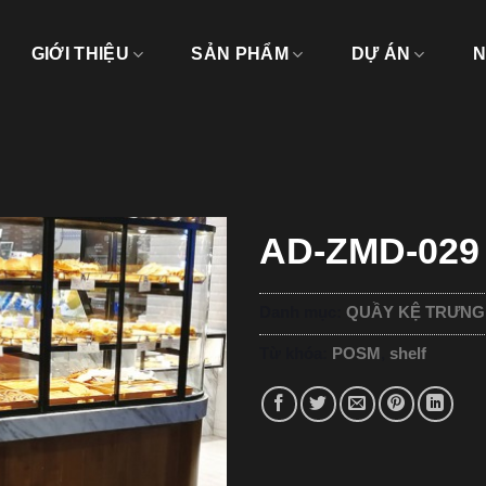
GIỚI THIỆU
SẢN PHẨM
DỰ ÁN
N
AD-ZMD-029
Danh mục:
QUẦY KỆ TRƯNG
Từ khóa:
POSM
,
shelf