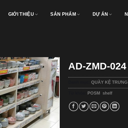
GIỚI THIỆU
SẢN PHẨM
DỰ ÁN
N
AD-ZMD-024
Danh mục:
QUẦY KỆ TRƯNG
Từ khóa:
POSM
,
shelf