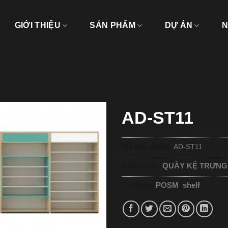
GIỚI THIỆU
SẢN PHẨM
DỰ ÁN
N
AD-ST11
Mã sản phẩm:
AD-ST11
Danh mục:
QUẦY KỆ TRƯNG
Từ khóa:
POSM
,
shelf