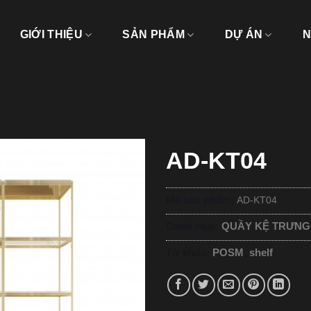
GIỚI THIỆU
SẢN PHẨM
DỰ ÁN
N
AD-KT04
Mã sản phẩm:
AD-KT04
Danh mục:
QUẦY KỆ TRƯNG
Từ khóa:
POSM
,
shelf