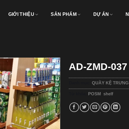
GIỚI THIỆU
SẢN PHẨM
DỰ ÁN
N
AD-ZMD-037
Danh mục:
QUẦY KỆ TRƯNG
Từ khóa:
POSM
,
shelf