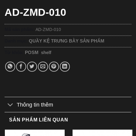
AD-ZMD-010
Mã sản phẩm:
AD-ZMD-010
Danh mục:
QUẦY KỆ TRƯNG BÀY SẢN PHẨM
Từ khóa:
POSM
,
shelf
Thông tin thêm
SẢN PHẨM LIÊN QUAN