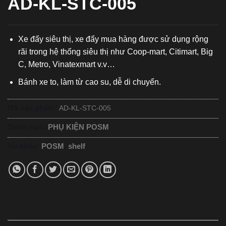
AD-KL-STC-005
Xe đẩy siêu thị, xe đẩy mua hàng được sử dụng rộng
rãi trong hệ thống siêu thị như Coop-mart, Citimart, Big
C, Metro, Vinatexmart v.v…
Bánh xe to, làm từ cao su, dễ di chuyển.
Mã sản phẩm:
AD-KL-STC-005
Danh mục:
PHỤ KIỆN POSM
Từ khóa:
POSM
,
shelf