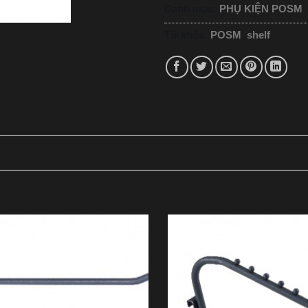
Danh mục:
PHỤ KIỆN POSM
Từ khóa:
POSM
,
shelf