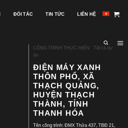
C
ĐỐI TÁC
TIN TỨC
LIÊN HỆ
CÔNG TRÌNH THỰC HIỆN
|
Tất cả dự
án
ĐIỆN MÁY XANH
THÔN PHỔ, XÃ
THẠCH QUẢNG,
HUYỆN THẠCH
THÀNH, TỈNH
THANH HÓA
Tên công trình: ĐMX Thửa 437, TBĐ 21,