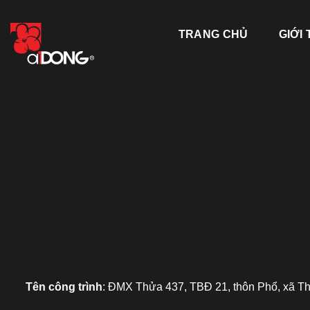
Skip
to
TRANG CHỦ
GIỚI 
content
Tên công trình
: ĐMX Thửa 437, TBĐ 21, thôn Phổ, xã T