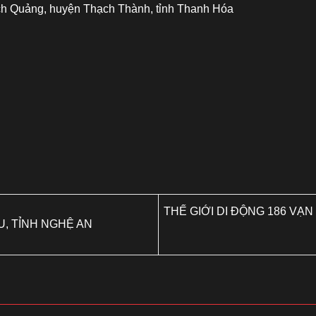
ạch Quảng, huyện Thạch Thành, tỉnh Thanh Hóa
THẾ GIỚI DI ĐỘNG 186 VẠ
U, TỈNH NGHỆ AN