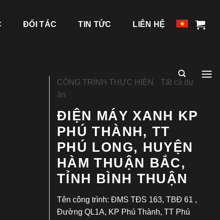
C
ĐỐI TÁC
TIN TỨC
LIÊN HỆ
CÔNG TRÌNH THỰC HIỆN
|
Tất cả dự
án
ĐIỆN MÁY XANH KP
PHÚ THÀNH, TT
PHÚ LONG, HUYỆN
HÀM THUẬN BẮC,
TỈNH BÌNH THUẬN
Tên công trình: ĐMS TĐS 163, TBĐ 61 ,
Đường QL1A, KP Phú Thành, TT Phú