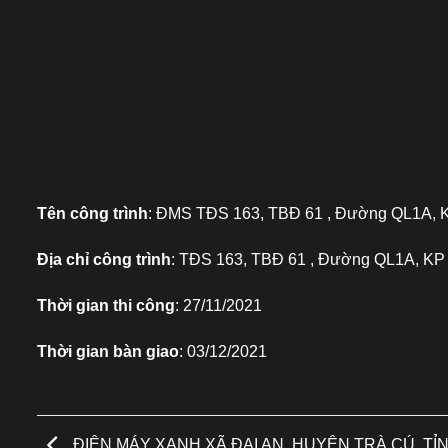
Tên công trình
: ĐMS TĐS 163, TBĐ 61 , Đường QL1A, K
Địa chỉ công trình
: TĐS 163, TBĐ 61 , Đường QL1A, KP
Thời gian thi công
: 27/11/2021
Thời gian bàn giao
: 03/12/2021
ĐIỆN MÁY XANH XÃ ĐẠI AN, HUYỆN TRÀ CÚ, TỈ