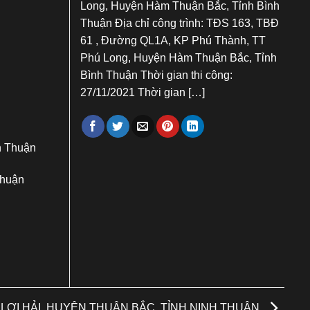
Long, Huyện Hàm Thuận Bắc, Tỉnh Bình
Thuận Địa chỉ công trình: TĐS 163, TBĐ
61 , Đường QL1A, KP Phú Thành, TT
Phú Long, Huyện Hàm Thuận Bắc, Tỉnh
Bình Thuận Thời gian thi công:
27/11/2021 Thời gian […]
h Thuận
Thuận
 LỢI HẢI, HUYỆN THUẬN BẮC, TỈNH NINH THUẬN