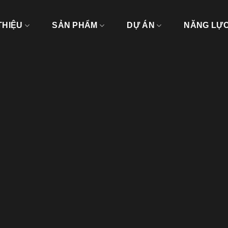
THIỆU
SẢN PHẨM
DỰ ÁN
NĂNG LỰ