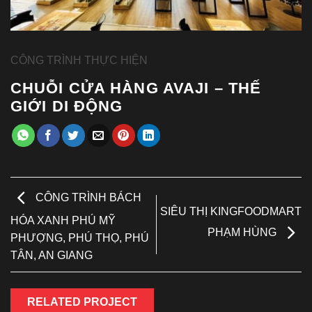
CÔNG TRÌNH THỰC HIỆN
CHUỖI CỬA HÀNG AVAJI – THẾ
GIỚI DI ĐỘNG
CÔNG TRÌNH BÁCH
SIÊU THỊ KINGFOODMART
HÓA XANH PHÚ MỸ
PHẠM HÙNG
PHƯỢNG, PHÚ THỌ, PHÚ
TÂN, AN GIANG
RELATED PROJECT