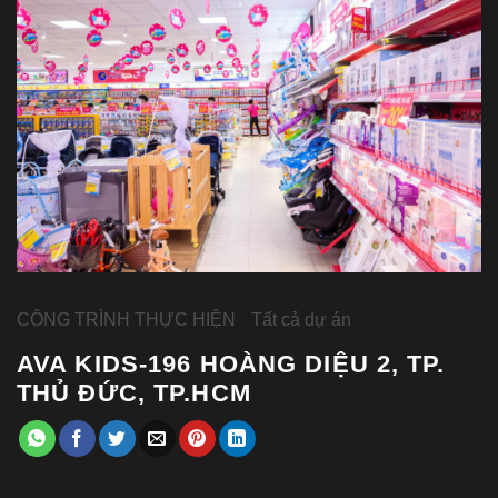
CÔNG TRÌNH THỰC HIỆN
|
Tất cả dự án
AVA KIDS-196 HOÀNG DIỆU 2, TP.
THỦ ĐỨC, TP.HCM