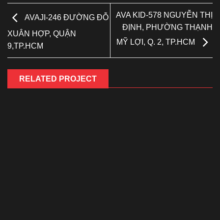
AVA KID-578 NGUYỄN THỊ
AVAJI-246 ĐƯỜNG ĐỖ
ĐỊNH, PHƯỜNG THẠNH
XUÂN HỢP, QUẬN
MỸ LỢI, Q. 2, TP.HCM
9,TP.HCM
RELATED PROJECT