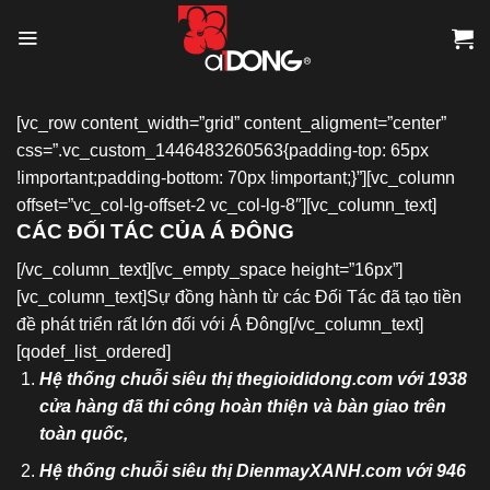
Skip
to
content
[vc_row content_width=”grid” content_aligment=”center”
css=”.vc_custom_1446483260563{padding-top: 65px
!important;padding-bottom: 70px !important;}”][vc_column
offset=”vc_col-lg-offset-2 vc_col-lg-8″][vc_column_text]
CÁC ĐỐI TÁC CỦA Á ĐÔNG
[/vc_column_text][vc_empty_space height=”16px”]
[vc_column_text]Sự đồng hành từ các Đối Tác đã tạo tiền
đề phát triển rất lớn đối với Á Đông[/vc_column_text]
[qodef_list_ordered]
Hệ thống chuỗi siêu thị thegioididong.com với 1938
cửa hàng đã thi công hoàn thiện và bàn giao trên
toàn quốc,
Hệ thống chuỗi siêu thị DienmayXANH.com với 946