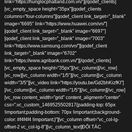
link=”https://hunglocphatland.com.vn/”][/qodef_clients]
[vc_empty_space height=”35px”][qodef_clients
columns=”four-columns”][qodef_client link_target=”_blank”
image=”6695″ link=”https://www.huawei.com/vn/”]
[qodef_client link_target=”_blank” image=”6697″]
[qodef_client link_target=”_blank” image=”7003″
link=”https://www.samsung.com/vn/”][qodef_client
link_target=”_blank” image=”6702″
link=”https://www.agribank.com.vn/”][/qodef_clients]
[vc_empty_space height=”35px”][/vc_column][/vc_row]
[vc_row][vc_column width=”1/5″][/vc_column][vc_column
width=”3/5″][vc_video link=”https://youtu.be/Gd2bhKizfKI”]
[/vc_column][vc_column width=”1/5″][/vc_column][/vc_row]
[vc_row content_width=”grid” content_aligment=”center”
css=”.vc_custom_1469525502817{padding-top: 65px
!important;padding-bottom: 70px !important;background-
color: #f4f4f4 !important;}”][vc_column offset=”vc_col-lg-
offset-2 vc_col-lg-8″][vc_column_text]ĐỐI TÁC