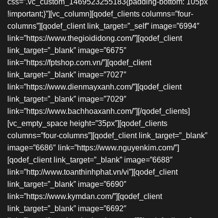
css=”.vc_custom_1469523255183{padding-bottom: 105px
!important;}”][vc_column][qodef_clients columns=”four-
columns”][qodef_client link_target=”_self” image=”6994″
link=”https://www.thegioididong.com/”][qodef_client
link_target=”_blank” image=”6675″
link=”https://fptshop.com.vn/”][qodef_client
link_target=”_blank” image=”7027″
link=”https://www.dienmayxanh.com/”][qodef_client
link_target=”_blank” image=”7029″
link=”https://www.bachhoaxanh.com/”][/qodef_clients]
[vc_empty_space height=”35px”][qodef_clients
columns=”four-columns”][qodef_client link_target=”_blank”
image=”6686″ link=”https://www.nguyenkim.com/”]
[qodef_client link_target=”_blank” image=”6688″
link=”http://www.toanthinhphat.vn/vi”][qodef_client
link_target=”_blank” image=”6690″
link=”https://www.kymdan.com/”][qodef_client
link_target=”_blank” image=”6692″