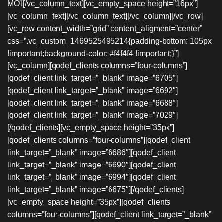
MỚI[/vc_column_text][vc_empty_space height=”16px”]
[vc_column_text][/vc_column_text][/vc_column][/vc_row]
[vc_row content_width=”grid” content_aligment=”center”
css=”.vc_custom_1469525495214{padding-bottom: 105px
!important;background-color: #f4f4f4 !important;}”]
[vc_column][qodef_clients columns=”four-columns”]
[qodef_client link_target=”_blank” image=”6705″]
[qodef_client link_target=”_blank” image=”6692″]
[qodef_client link_target=”_blank” image=”6688″]
[qodef_client link_target=”_blank” image=”7029″]
[/qodef_clients][vc_empty_space height=”35px”]
[qodef_clients columns=”four-columns”][qodef_client
link_target=”_blank” image=”6686″][qodef_client
link_target=”_blank” image=”6690″][qodef_client
link_target=”_blank” image=”6994″][qodef_client
link_target=”_blank” image=”6675″][/qodef_clients]
[vc_empty_space height=”35px”][qodef_clients
columns=”four-columns”][qodef_client link_target=”_blank”