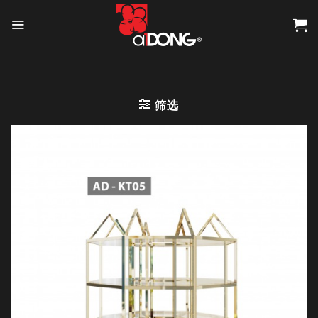
Skip
to
content
筛选