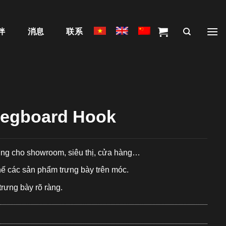
伴
消息
联系
Pegboard Hook
ng cho showroom, siêu thị, cửa hàng…
thế các sản phẩm trưng bày trên móc.
rưng bày rõ ràng.