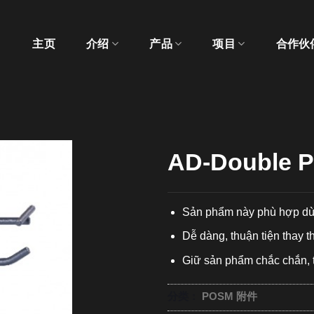
主页
介绍
产品
项目
合作伙
AD-Double 
Sản phẩm này phù hợp dù
Dễ dàng, thuận tiện thay 
Giữ sản phẩm chắc chắn, t
分类：
POSM 附件