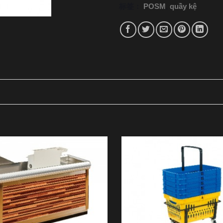
标签：
POSM
,
quầy kệ